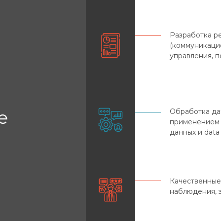
Разработка р
(коммуникаци
управления, п
е
Обработка да
применением 
данных и data 
Качественные 
наблюдения, 