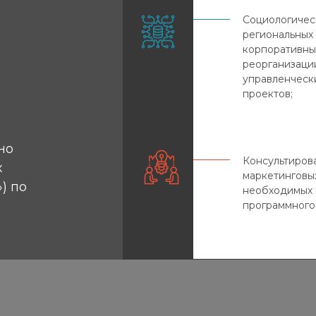
Социологичес
региональных 
корпоративны
реорганизации
управленческ
проектов;
но
Консультиров
х
маркетинговы
) по
необходимых 
программного