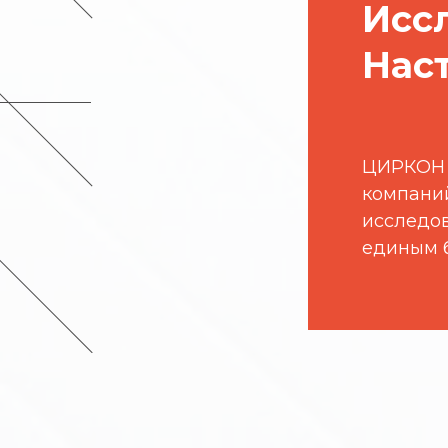
Исс
Нас
ЦИРКОН —
компани
исследов
единым 