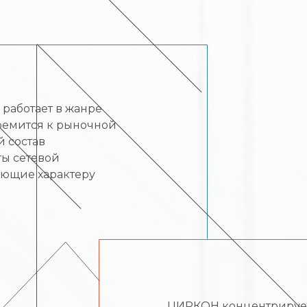
работает в жанре
тремится к рыночной
й состав
ты сетевой
ующие характеру
ЦИРКОН концентрируетс